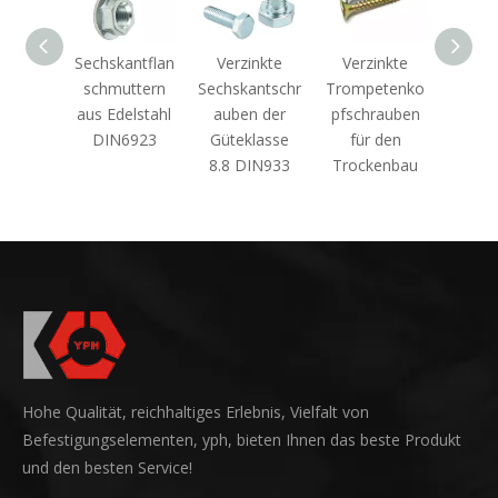
Sechskantflan
Verzinkte
Verzinkte
Sechskant-
r
schmuttern
Sechskantschr
Trompetenko
Schlitzmutte
aus Edelstahl
auben der
pfschrauben
DIN935 au
t
DIN6923
Güteklasse
für den
Kohlenstoffs
8.8 DIN933
Trockenbau
ahl
Hohe Qualität, reichhaltiges Erlebnis, Vielfalt von
Befestigungselementen, yph, bieten Ihnen das beste Produkt
und den besten Service!