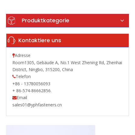
Produktkategorie
Kontaktiere uns
Adresse

Room1305, Gebäude A, No.1 West Zhening Rd, Zhenhai
District, Ningbo, 315200, China
Telefon

+86 - 13780056093
+ 86-574-86662856.
Email

sales01@yphfasteners.cn