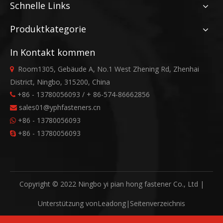
Schnelle Links
Produktkategorie
In Kontakt kommen
Room1305, Gebäude A, No.1 West Zhening Rd, Zhenhai

District, Ningbo, 315200, China
+86 - 13780056093 / + 86-574-86662856

sales01@yphfasteners.cn

+86 - 13780056093

+86 - 13780056093

Copyright © 2022 Ningbo yi pian hong fastener Co., Ltd |
Unterstützung von
Leadong
|
Seitenverzeichnis