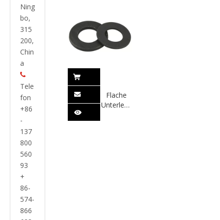
Ning
Kohlenstoffstahl,
Kohlenstoffst
glatt
gelb
bo,
verzinkt
315
200,
Chin
a

Tele
Flache
fon
Unterlegscheibe
+86
F436
-
Kohlenstoffstahl
137
mit
800
schwarzem
560
Finish in
Zoll
93
+
86-
574-
866