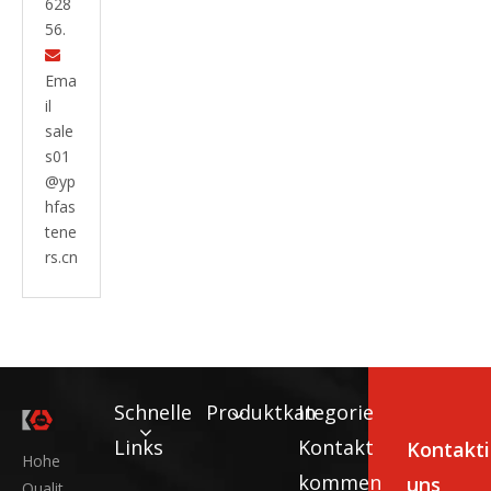
628
56.

Ema
il
sale
s01
@yp
hfas
tene
rs.cn
Schnelle
Produktkategorie
In
Links
Kontakt
Kontakti
Hohe
kommen
uns
Qualit