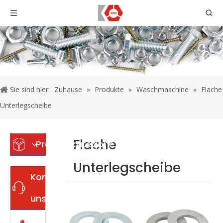
Sie sind hier:
Zuhause
»
Produkte
»
Waschmaschine
»
Flache
Unterlegscheibe
Flache
Produktkategorie
Unterlegscheibe
Kontaktiere
uns