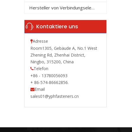
Hersteller von Verbindungselementen
Kontaktiere uns
Adresse

Room1305, Gebäude A, No.1 West
Zhening Rd, Zhenhai District,
Ningbo, 315200, China
Telefon

+86 - 13780056093
+ 86-574-86662856.
Email

sales01@yphfasteners.cn