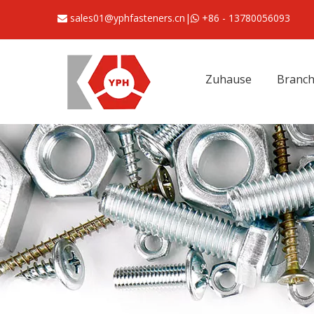
sales01@yphfasteners.cn
|
+86 - 13780056093


Zuhause
Branc