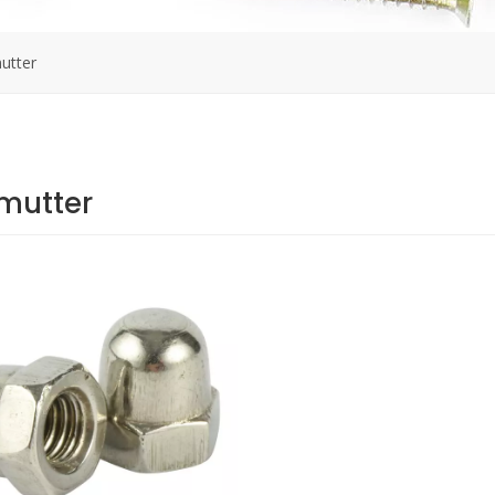
utter
mutter