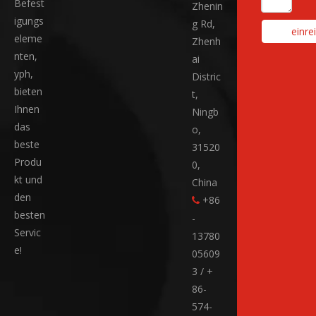
Befest
Zhenin
igungs
g Rd,
einre
eleme
Zhenh
nten,
ai
yph,
Distric
bieten
t,
Ihnen
Ningb
das
o,
beste
31520
Produ
0,
kt und
China
den
+86

besten
-
Servic
13780
e!
05609
3 / +
86-
574-