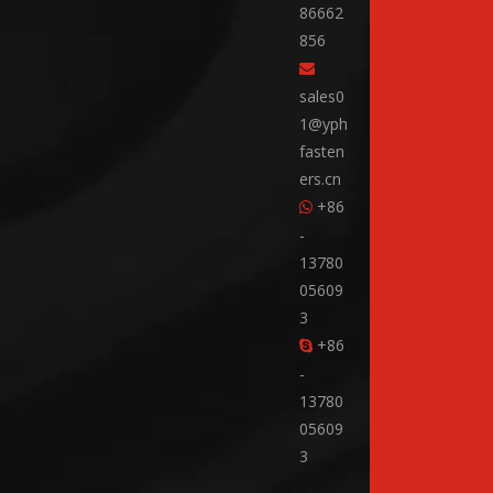
86662
856

sales0
1@yph
fasten
ers.cn
+86

-
13780
05609
3
+86

-
13780
05609
3