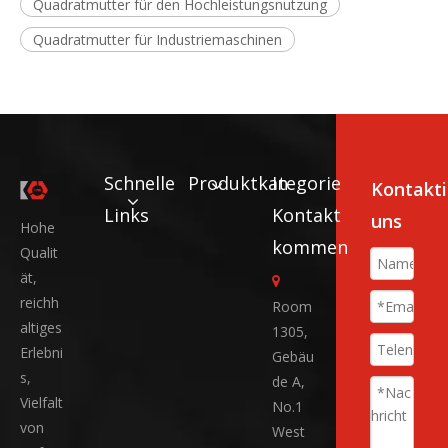
Quadratmutter für den Hochleistungsnutzung
Quadratmutter für Industriemaschinen
Schnelle
Produktkategorie
In
Kontakti
Links
Kontakt
uns
Hohe
kommen
Qualit
ät,

reichh
Room
altiges
1305,
Erlebni
Gebäu
s,
de A,
Vielfalt
No.1
von
West