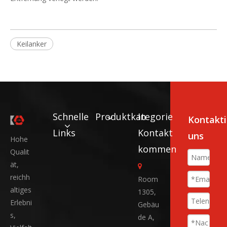
Keilanker
Schnelle
Produktkategorie
In
Kontakti
Links
Kontakt
uns
Hohe
kommen
Qualit
ät,

reichh
Room
altiges
1305,
Erlebni
Gebäu
s,
de A,