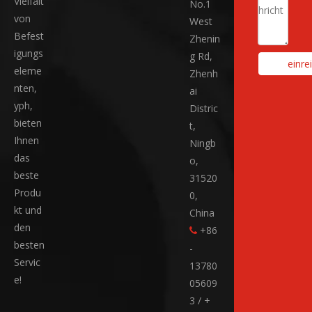
Vielfalt
No.1
von
West
Befest
Zhenin
igungs
g Rd,
einre
eleme
Zhenh
nten,
ai
yph,
Distric
bieten
t,
Ihnen
Ningb
das
o,
beste
31520
Produ
0,
kt und
China
den
+86

besten
-
Servic
13780
e!
05609
3 / +