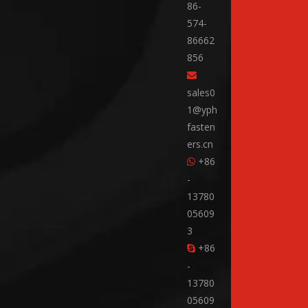
86-
574-
86662
856

sales0
1@yph
fasten
ers.cn
+86

-
13780
05609
3
+86

-
13780
05609