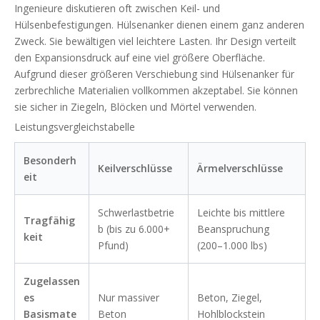
Ingenieure diskutieren oft zwischen Keil- und
Hülsenbefestigungen. Hülsenanker dienen einem ganz anderen
Zweck. Sie bewältigen viel leichtere Lasten. Ihr Design verteilt
den Expansionsdruck auf eine viel größere Oberfläche.
Aufgrund dieser größeren Verschiebung sind Hülsenanker für
zerbrechliche Materialien vollkommen akzeptabel. Sie können
sie sicher in Ziegeln, Blöcken und Mörtel verwenden.
Leistungsvergleichstabelle
Besonderh
Keilverschlüsse
Ärmelverschlüsse
eit
Schwerlastbetrie
Leichte bis mittlere
Tragfähig
b (bis zu 6.000+
Beanspruchung
keit
Pfund)
(200–1.000 lbs)
Zugelassen
es
Nur massiver
Beton, Ziegel,
Basismate
Beton
Hohlblockstein