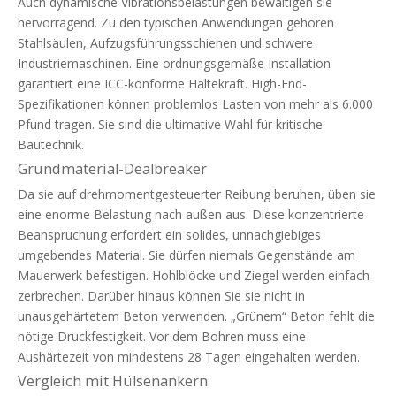
Auch dynamische Vibrationsbelastungen bewältigen sie
hervorragend. Zu den typischen Anwendungen gehören
Stahlsäulen, Aufzugsführungsschienen und schwere
Industriemaschinen. Eine ordnungsgemäße Installation
garantiert eine ICC-konforme Haltekraft. High-End-
Spezifikationen können problemlos Lasten von mehr als 6.000
Pfund tragen. Sie sind die ultimative Wahl für kritische
Bautechnik.
Grundmaterial-Dealbreaker
Da sie auf drehmomentgesteuerter Reibung beruhen, üben sie
eine enorme Belastung nach außen aus. Diese konzentrierte
Beanspruchung erfordert ein solides, unnachgiebiges
umgebendes Material. Sie dürfen niemals Gegenstände am
Mauerwerk befestigen. Hohlblöcke und Ziegel werden einfach
zerbrechen. Darüber hinaus können Sie sie nicht in
unausgehärtetem Beton verwenden. „Grünem“ Beton fehlt die
nötige Druckfestigkeit. Vor dem Bohren muss eine
Aushärtezeit von mindestens 28 Tagen eingehalten werden.
Vergleich mit Hülsenankern