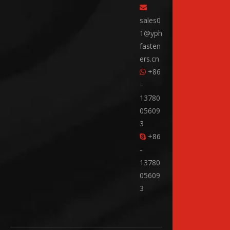

sales0
1@yph
fasten
ers.cn
+86

-
13780
05609
3
+86

-
13780
05609
3