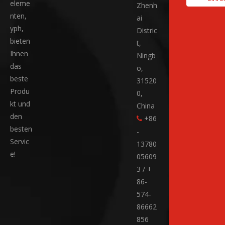
eleme
Zhenh
nten,
ai
yph,
Distric
bieten
t,
Ihnen
Ningb
das
o,
beste
31520
Produ
0,
kt und
China
den
+86

besten
-
Servic
13780
e!
05609
3 / +
86-
574-
86662
856