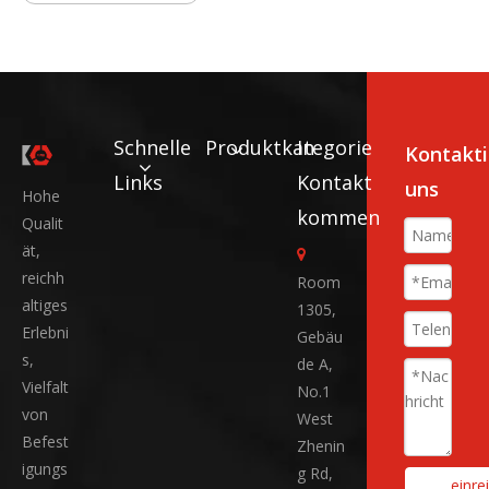
Schnelle
Produktkategorie
In
Kontakti
Links
Kontakt
uns
Hohe
kommen
Qualit
ät,

reichh
Room
altiges
1305,
Erlebni
Gebäu
s,
de A,
Vielfalt
No.1
von
West
Befest
Zhenin
igungs
g Rd,
einre