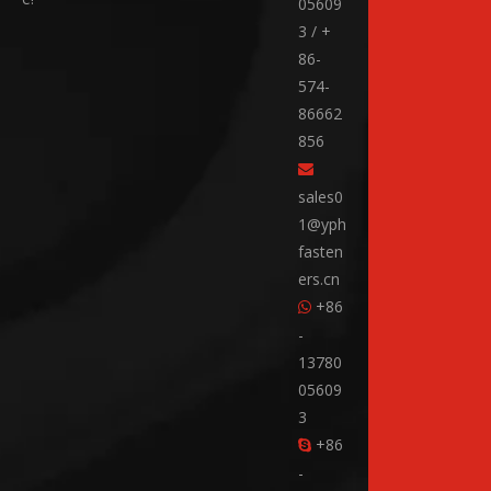
05609
3 / +
86-
574-
86662
856

sales0
1@yph
fasten
ers.cn
+86

-
13780
05609
3
+86

-