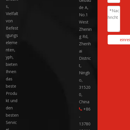
Gebäu
s,
de A,
Vielfalt
No.1
von
West
Befest
Zhenin
igungs
g Rd,
einre
eleme
Zhenh
nten,
ai
yph,
Distric
bieten
t,
Ihnen
Ningb
das
o,
beste
31520
Produ
0,
kt und
China
den
+86

besten
-
Servic
13780
e!