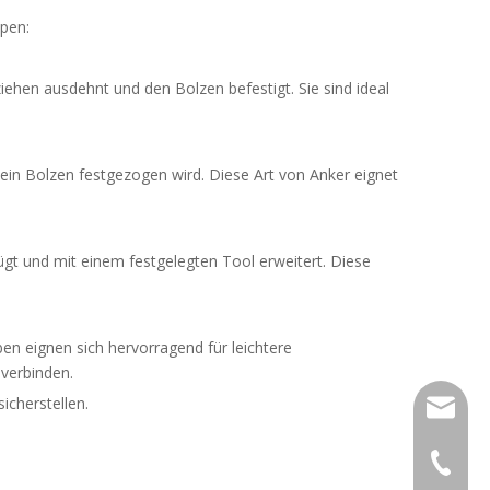
ypen:
ziehen ausdehnt und den Bolzen befestigt. Sie sind ideal
 ein Bolzen festgezogen wird. Diese Art von Anker eignet
gt und mit einem festgelegten Tool erweitert. Diese
 eignen sich hervorragend für leichtere
verbinden.
icherstellen.
sales01
+ 86-57