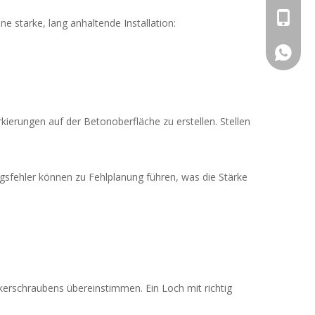
+86 - 1
e starke, lang anhaltende Installation:
+86 - 1
ierungen auf der Betonoberfläche zu erstellen. Stellen
ungsfehler können zu Fehlplanung führen, was die Stärke
erschraubens übereinstimmen. Ein Loch mit richtig