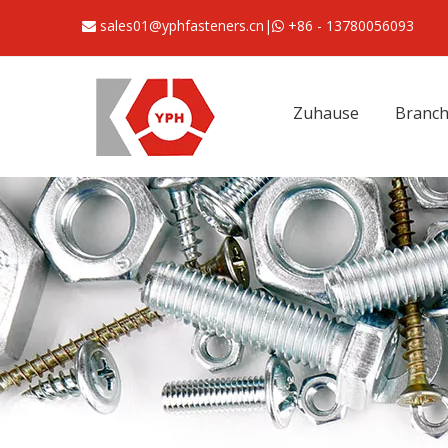
sales01@yphfasteners.cn
|
+86 - 13780056093


Zuhause
Branc